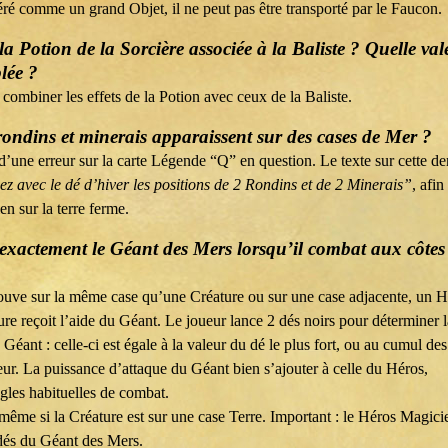
ré comme un grand Objet, il ne peut pas être transporté par le Faucon.
 Potion de la Sorcière associée à la Baliste ? Quelle val
lée ?
e combiner les effets de la Potion avec ceux de la Baliste.
rondins et minerais apparaissent sur des cases de Mer ?
t d’une erreur sur la carte Légende “Q” en question. Le texte sur cette de
z avec le dé d’hiver les positions de 2 Rondins et de 2 Minerais”
, afin
en sur la terre ferme.
xactement le Géant des Mers lorsqu’il combat aux côtes
ouve sur la même case qu’une Créature ou sur une case adjacente, un H
ture reçoit l’aide du Géant. Le joueur lance 2 dés noirs pour déterminer l
Géant : celle-ci est égale à la valeur du dé le plus fort, ou au cumul des
eur. La puissance d’attaque du Géant bien s’ajouter à celle du Héros,
ègles habituelles de combat.
 même si la Créature est sur une case Terre. Important : le Héros Magici
dés du Géant des Mers.