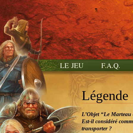
LE JEU
F.A.Q.
Légende
L’Objet “Le Marteau 
Est-il considéré comm
transporter ?