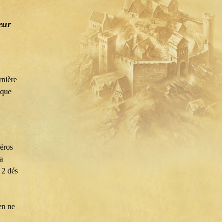
eur
rnière
 que
éros
a
 2 dés
en ne