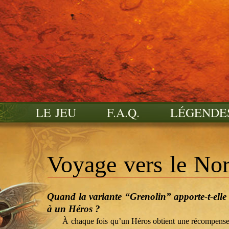
LE JEU
F.A.Q.
LÉGENDE
Voyage vers le No
Quand la variante “Grenolin” apporte-t-elle 
à un Héros ?
À chaque fois qu’un Héros obtient une récompense 